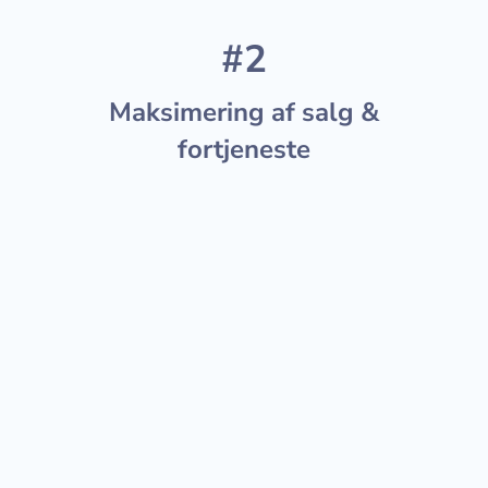
#2
Maksimering af salg &
fortjeneste
Strategi, annoncering, konvertering
og SEO!
Amazon kan være svært, hvis du aldrig
har solgt der før. Først og fremmest skal
du bare få det hele til at fungere, men
endnu vigtigere er det, at salget går godt.