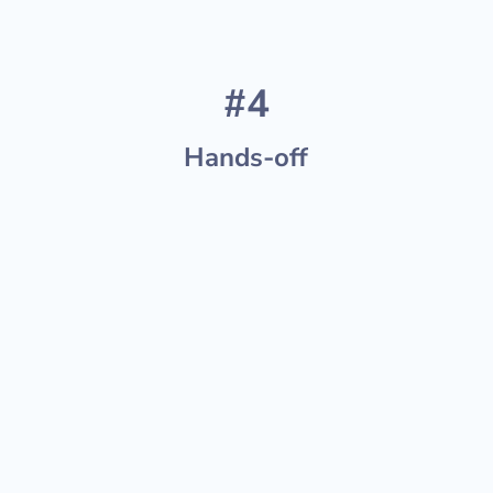
#4
Hands-off
Gør det, du er god til, og vi tager os
af resten.
Det tager tid at lære hvordan alt fungerer
på Amazon, annoncer, SEO, forsendelse
osv. Brug din egen tid mest effektivt og
værdifuldt for din virksomhed.
Vi hjælper dig med at få succes på
Amazon på den mest enkle måde, med