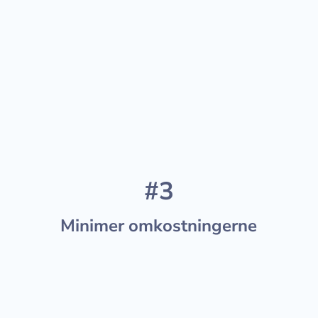
Med en veludviklet strategi og aktivt
arbejde med konvertering, annoncering
og SEO maksimerer vi dine muligheder.
#3
Minimer omkostningerne