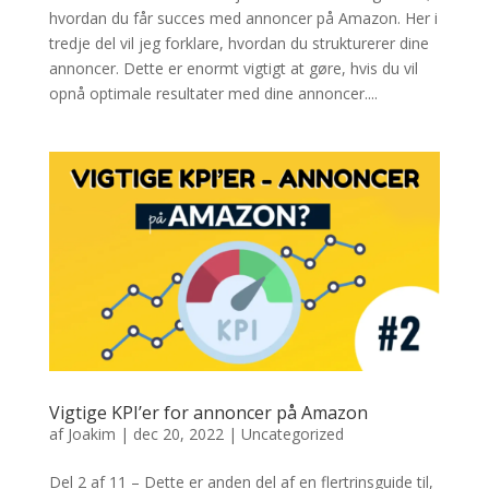
hvordan du får succes med annoncer på Amazon. Her i
tredje del vil jeg forklare, hvordan du strukturerer dine
annoncer. Dette er enormt vigtigt at gøre, hvis du vil
opnå optimale resultater med dine annoncer....
Vigtige KPI’er for annoncer på Amazon
af
Joakim
|
dec 20, 2022
|
Uncategorized
Del 2 af 11 – Dette er anden del af en flertrinsguide til,