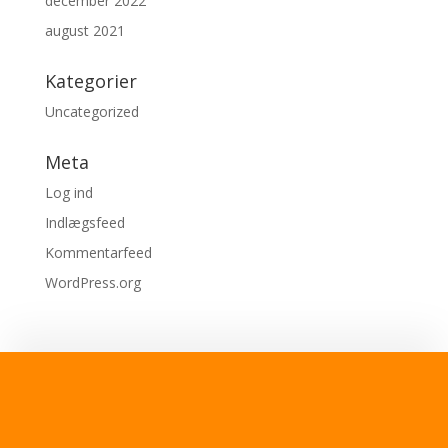
december 2022
august 2021
Kategorier
Uncategorized
Meta
Log ind
Indlægsfeed
Kommentarfeed
WordPress.org